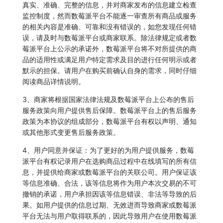
真实、准确、完整的信息，并对商家发布的信息建立检查
监控制度，然而数莓派平台不能逐一审查所有商品或服务
的相关内容是准确、可靠和没有错误的，如您发现任何错
误，请及时与数莓派平台或商家联系。除法律规定或者数
莓派平台上公示的承诺外，数莓派平台将不对所提供的商
品的适用性或满足用户特定需求及目的进行任何明示或者
默示的担保。请用户在购买前确认自身的需求，同时仔细
阅读商品详情说明。
3、商家将根据国家法律法规及数莓派平台上公布的售后
服务政策向用户提供售后保障。数莓派平台上的售后服务
政策为本协议的组成部分，数莓派平台有权以声明、通知
或其他形式变更售后服务政策。
4、用户同意并保证：为了更好的为用户提供服务，数莓
派平台有权记录用户在选购商品过程中在线填写的所有信
息，并提供给商家或数莓派平台的关联公司。用户保证该
等信息准确、合法，该等信息将作为用户本次交易的不可
撤销的承诺，用户承担因该等信息错误、非法等导致的后
果。如用户提供的信息过期、无效进而导致商家或数莓派
平台无法与用户取得联系的，因此导致用户在使用数莓派