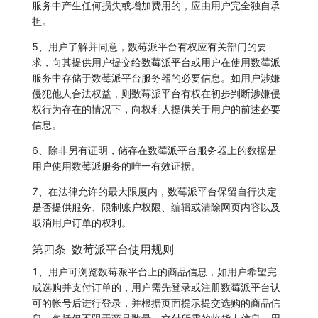
服务中产生任何损失或增加费用的，应由用户完全独自承
担。
5、用户了解并同意，数莓派平台有权应有关部门的要
求，向其提供用户提交给数莓派平台或用户在使用数莓派
服务中存储于数莓派平台服务器的必要信息。如用户涉嫌
侵犯他人合法权益，则数莓派平台有权在初步判断涉嫌侵
权行为存在的情况下，向权利人提供关于用户的前述必要
信息。
6、除非另有证明，储存在数莓派平台服务器上的数据是
用户使用数莓派服务的唯一有效证据。
7、在法律允许的最大限度内，数莓派平台保留自行决定
是否提供服务、限制账户权限、编辑或清除网页内容以及
取消用户订单的权利。
第四条 数莓派平台使用规则
1、用户可浏览数莓派平台上的商品信息，如用户希望完
成选购并支付订单的，用户需先登录或注册数莓派平台认
可的帐号后进行登录，并根据页面提示提交选购的商品信