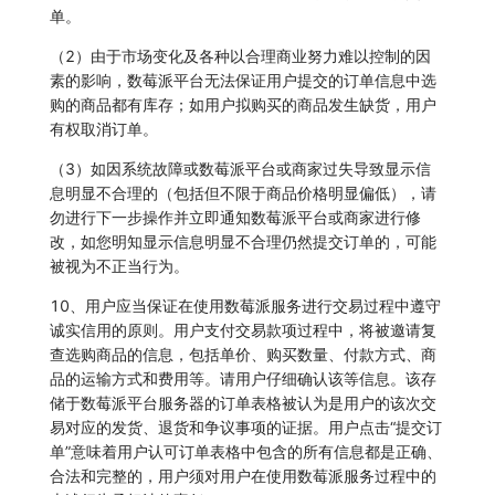
单。
（2）由于市场变化及各种以合理商业努力难以控制的因
素的影响，数莓派平台无法保证用户提交的订单信息中选
购的商品都有库存；如用户拟购买的商品发生缺货，用户
有权取消订单。
（3）如因系统故障或数莓派平台或商家过失导致显示信
息明显不合理的（包括但不限于商品价格明显偏低），请
勿进行下一步操作并立即通知数莓派平台或商家进行修
改，如您明知显示信息明显不合理仍然提交订单的，可能
被视为不正当行为。
10、用户应当保证在使用数莓派服务进行交易过程中遵守
诚实信用的原则。用户支付交易款项过程中，将被邀请复
查选购商品的信息，包括单价、购买数量、付款方式、商
品的运输方式和费用等。请用户仔细确认该等信息。该存
储于数莓派平台服务器的订单表格被认为是用户的该次交
易对应的发货、退货和争议事项的证据。用户点击“提交订
单”意味着用户认可订单表格中包含的所有信息都是正确、
合法和完整的，用户须对用户在使用数莓派服务过程中的