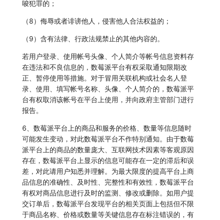
唆犯罪的；
（8）侮辱或者诽谤他人，侵害他人合法权益的；
（9）含有法律、行政法规禁止的其他内容的。
若用户登录、使用帐号头像、个人简介等帐号信息资料存
在违法和不良信息的，数莓派平台有权采取通知限期改
正、暂停使用等措施。对于冒用关联机构或社会名人登
录、使用、填写帐号名称、头像、个人简介的，数莓派平
台有权取消该帐号在平台上使用，并向政府主管部门进行
报告。
6、数莓派平台上的商品和服务的价格、数量等信息随时
可能发生变动，对此数莓派平台不作特别通知。由于数莓
派平台上的商品的数量庞大、互联网技术因素等客观原因
存在，数莓派平台上显示的信息可能存在一定的滞后和误
差，对此请用户知悉并理解。为最大限度的提高平台上商
品信息的准确性、及时性、完整性和有效性，数莓派平台
有权对商品信息进行及时的监测、修改或删除。如用户提
交订单后，数莓派平台发现平台的相关页面上包括但不限
于商品名称、价格或数量等关键信息存在标注错误的，有