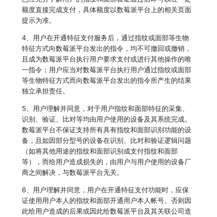
额度直接完成支付，具体额度以数莓派平台上的相关页面
提示为准。
4、用户在开通特征支付服务后，通过指纹或面部等生物
特征方式向数莓派平台发出的指令，均不可撤回或撤销，
且成为数莓派平台执行用户要求支付或进行其他操作的唯
一指令；用户应当对数莓派平台执行用户通过指纹或面部
等生物特征方式而向数莓派平台发出的指令所产生的结果
独立承担责任。
5、用户理解并同意，对于用户指纹和面部特征的采集、
识别、验证、比对等均由用户使用的设备及其系统完成。
数莓派平台不保证支持所有具有指纹和面部识别功能的设
备，且如因部分型号的设备在识别、比对和验证逻辑问题
（如将其他用途的指纹和面部识别成支付指纹和面部
等），而给用户造成损失的，由用户与用户使用的设备厂
商之间解决，与数莓派平台无关。
6、用户理解并同意，用户在开通特征支付功能时，应保
证使用用户本人的指纹和面部开通用户本人帐号。否则因
此给用户造成的后果或因此给数莓派平台及其关联公司造