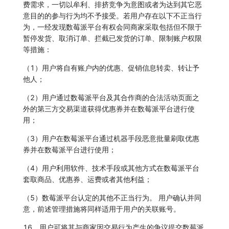
费需求，一切以牟利、排挤竞争为意图或者为达到其它恶
意目的的参与行为均不予接受。若用户存在以下不正当行
为，一经发现数莓派平台有权会同商家采取包括但不限于
暂停发货、取消订单、拦截已发货的订单、限制账户权限
等措施：
（1）用户将自有账户内的优惠、促销信息转卖、转让予
他人；
（2）用户通过数莓派平台及其合作商的合法活动页面之
外的第三方交易渠道获得优惠券并在数莓派平台进行使
用；
（3）用户在数莓派平台通过机器手段恶意批量刷取优惠
券并在数莓派平台进行使用；
（4）用户利用软件、技术手段或其他方式在数莓派平台
套取商品、优惠券、运费或者其他利益；
（5）数莓派平台认定的其他不正当行为。 用户确认并同
意，前述管理措施将同样适用于用户的关联账号。
16、用户可将其与商家因交易行为产生的争议提交数莓派