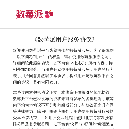
《数莓派用户服务协议》
欢迎使用数莓派平台为您提供的数莓派服务。为了保障您
（以下简称“用户”）的权益，请在使用数莓派服务之前，
详细阅读此服务协议（以下简称“本协议”）所有内容，特
别是加粗部分。当用户开始使用数莓派服务，用户的行为
表示用户同意并签署了本协议，构成用户与数莓派平台之
间的协议，具有合同效力。
本协议内容包括协议正文、本协议明确援引的其他协议、
数莓派平台已经发布的或将来可能发布的各类规则，该等
内容均为本协议不可分割的组成部分，与协议正文具有同
等法律效力。除另行明确声明外，用户使用数莓派服务均
受本协议约束。 如用户交易过程中使用北京每家科技有
限公司及其关联公司（以下简称“公司”）提供的“数莓派支