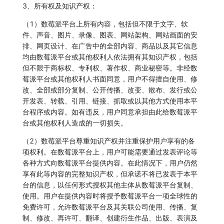
3、所有权及知识产权：
（1）数莓派平台上所有内容，包括但不限于文字、软
件、声音、图片、录像、图表、网站架构、网站画面的安
排、网页设计、在广告中的全部内容、商品以及其它信息
均由数莓派平台或其他权利人依法拥有其知识产权，包括
但不限于商标权、专利权、著作权、商业秘密等。非经数
莓派平台或其他权利人书面同意，用户不得擅自使用、修
改、全部或部分复制、公开传播、改变、散布、发行或公
开发表、转载、引用、链接、抓取或以其他方式使用本平
台程序或内容。如有违反，用户同意承担由此给数莓派平
台或其他权利人造成的一切损失。
（2）数莓派平台尊重知识产权并注重保护用户享有的各
项权利。在数莓派平台上，用户可能需要通过发表评论等
各种方式向数莓派平台提供内容。在此情况下，用户仍然
享有此等内容的完整知识产权，但承诺不将已发表于本平
台的信息，以任何形式授权其他主体从数莓派平台复制、
使用。用户在提供内容时将授予数莓派平台一项全球性的
免费许可，允许数莓派平台及其关联公司使用、传播、复
制、修改、再许可、翻译、创建衍生作品、出版、表演及