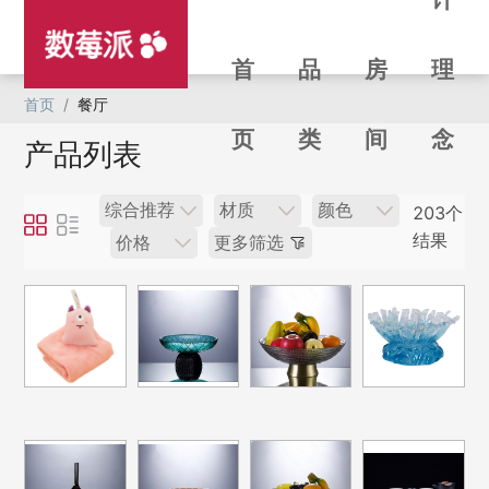
首
品
房
理
首页
/
餐厅
页
类
间
念
产品列表
综合推荐
材质
颜色
203个
结果
价格
更多筛选