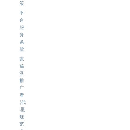
策
平
台
服
务
条
款
数
莓
派
推
广
者
(代
理)
规
范