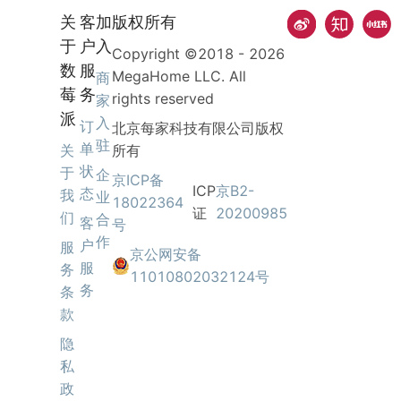
关
客
加
版权所有
于
户
入
Copyright ©2018 -
2026
数
服
MegaHome LLC. All
商
莓
务
rights reserved
家
派
入
订
北京每家科技有限公司版权
驻
单
关
所有
状
于
企
京ICP备
ICP
京B2-
态
我
业
18022364
证
20200985
们
合
客
号
作
户
服
京公网安备
服
务
11010802032124号
务
条
款
隐
私
政