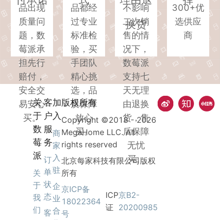
品出现
品都经
不影响
300+优
质量问
过专业
二次销
选供应
换货
题，数
标准检
售的情
商
莓派承
验，买
况下，
担先行
手团队
数莓派
赔付，
精心挑
支持七
安全交
选，品
天无理
关
客
加
版权所有
易安心
质保障
由退换
于
户
入
买。
放心
货，售
Copyright ©2018 -
2026
数
服
买。
后保障
MegaHome LLC. All
商
莓
务
rights reserved
无忧
家
派
入
买。
订
北京每家科技有限公司版权
驻
单
关
所有
状
于
企
京ICP备
ICP
京B2-
态
我
业
18022364
证
20200985
们
合
客
号