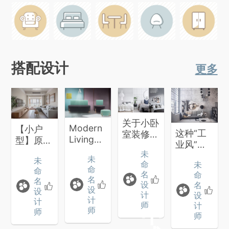
搭配设计
更多
关于小卧
Modern
【小户
这种“工
室装修的
Living
型】原木
业风”的
7个实用
Room 现
色北欧风
未
乡村住宅
方案
未
未
代起居室
设计
命
未
有没有吸
命
命
名
命
引你呢？
名
名
设
名
设
设
计
设
计
计
师
计
中
师
师
师