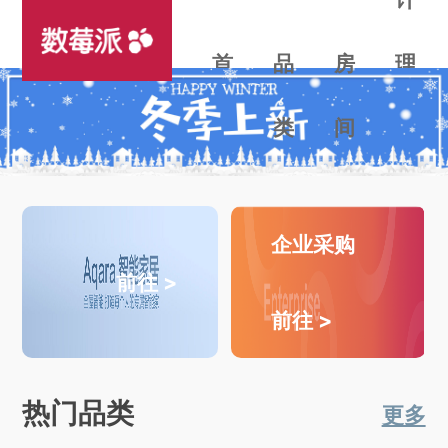
首
品
房
理
页
类
间
念
企业采购
前往 >
前往 >
热门品类
更多