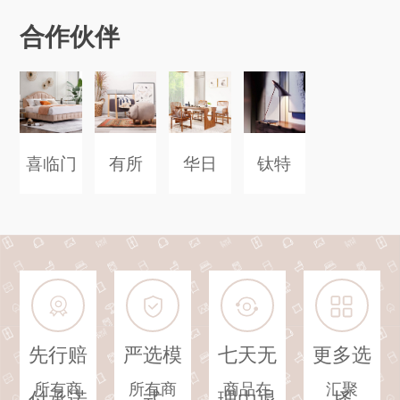
合作伙伴
喜临门
有所
华日
钛特
先行赔
严选模
七天无
更多选
所有商
所有商
商品在
汇聚
付承诺
式
理由退
择