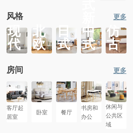
式
新
风格
更多
现
北
日
中
仿
代
欧
式
式
古
房间
更多
休闲与
客厅起
书房和
卧室
餐厅
公共区
居室
办公
域