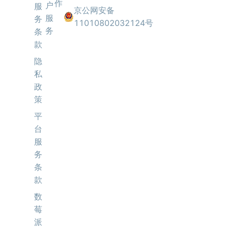
作
户
服
京公网安备
服
务
11010802032124号
务
条
款
隐
私
政
策
平
台
服
务
条
款
数
莓
派